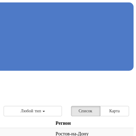
Любой тип
Список
Карта
Регион
Ростов-на-Дону