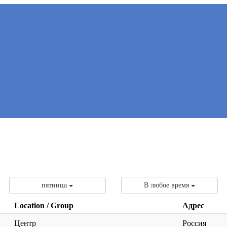
пятница
В любое время
Location / Group
Адрес
Центр
Россия